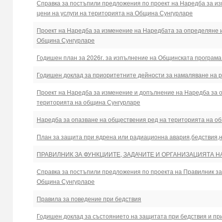
Справка за постъпили предложения по проект на Наредба за и
цени на услуги на територията на Община Сунгурларе
Проект на Наредба за изменение на Наредбата за определяне и
Община Сунгурларе
Годишен план за 2026г. за изпълнение на Общинската програма
Годишен доклад за приоритетните дейности за намаляване на р
Проект на Наредба за изменение и допълнение на Наредба за о
територията на община Сунгурларе
Наредба за опазване на обществения ред на територията на о
План за защита при ядрена или радиационна авария,бедствия,
ПРАВИЛНИК ЗА ФУНКЦИИТЕ, ЗАДАЧИТЕ И ОРГАНИЗАЦИЯТА Н
Справка за постъпили предложения по проекта на Правилник за 
Община Сунгурларе
Правила за поведение при бедствия
Годишен доклад за състоянието на защитата при бедствия и пр