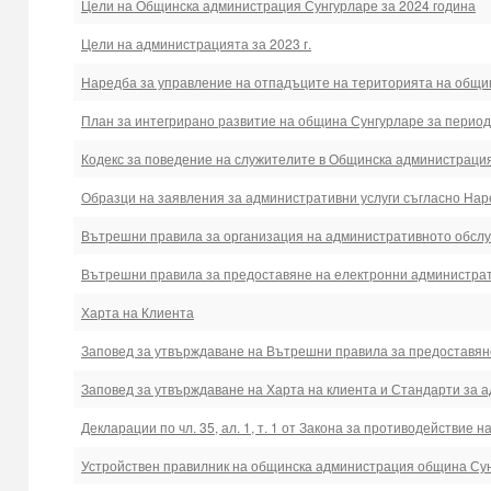
Цели на Общинска администрация Сунгурларе за 2024 година
Цели на администрацията за 2023 г.
Наредба за управление на отпадъците на територията на общи
План за интегрирано развитие на община Сунгурларе за периода
Кодекс за поведение на служителите в Общинска администрация
Образци на заявления за административни услуги съгласно На
Вътрешни правила за организация на административното обсл
Вътрешни правила за предоставяне на електронни администрат
Харта на Клиента
Заповед за утвърждаване на Вътрешни правила за предоставян
Заповед за утвърждаване на Харта на клиента и Стандарти за
Декларации по чл. 35, ал. 1, т. 1 от Закона за противодействие
Устройствен правилник на общинска администрация община Су