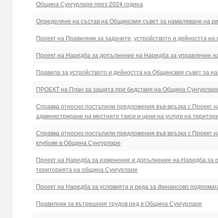
Община Сунгурларе през 2024 година
Определяне на състав на Общинския съвет за намаляване на ри
Проект на Правилник за задачите, устройството и дейността н
Проект на Наредба за допълнение на Наредба за управление на
Правила за устройството и дейността на Общинския съвет за н
ПРОЕКТ на План за защита при бедствия на Община Сунгурлар
Справка относно постъпили предложения във връзка с Проект 
администриране на местните такси и цени на услуги на терито
Справка относно постъпили предложения във връзка с Проект н
клубове в Община Сунгурларе
Проект на Наредба за изменение и допълнение на Наредба за о
територията на община Сунгурларе
Проект на Наредба за условията и реда за финансово подпомаг
Правилник за вътрешния трудов ред в Община Сунгурларе