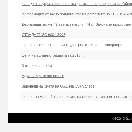
Наредба за управление на отпадъците на територията на Общ
Информация относно прилагането на регламент на ЕС 2016/67
Декларации по чл. 12 във връзка с чл. 14 от Закона за предотвр
СТАНДАРТ ISO 9001:2008
Правилник за вътрешния трудов ред в Община Сунгурларе
Цели на администрацията за 2017 г.
Закони и наредби
Административни актове
Заповеди на Кмета на Община Сунгурларе
Проект на Наредба за опазване на обществения ред на терито
©2026 Общин