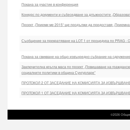
Покана за участие в конференция
Конкурс по документи и събеседване за длъжностите „Образова
Проект „Приеми ме 2015“ ще продължи да предоставя „Приемна г
Съобщение за прекратяване на LOT 1 от процедура по PRAG - C
Покана за свикване на общо извънредно събрание на сдружение
Заключителна кръгла маса по проект „Повишаване на гражданск
социалните политики в община Сунгурларе”
ПРОТОКОЛ 2 ОТ ЗАСЕДАНИЕ НА КОМИСИЯТА ЗА ИЗВЪРШВАН
ПРОТОКОЛ 1 ОТ ЗАСЕДАНИЕ НА КОМИСИЯТА ЗА ИЗВЪРШВАН
©2026 Общин