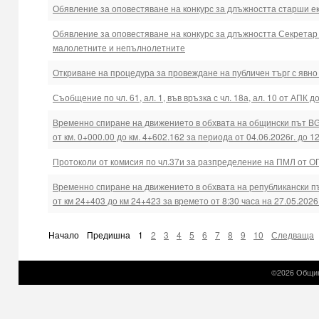
Обявление за оповестяване на конкурс за длъжността старши ек
Обявление за оповестяване на конкурс за длъжността Секретар
малолетните и непълнолетните
Откриване на процедура за провеждане на публичен търг с явн
Съобщение по чл. 61, ал. 1, във връзка с чл. 18а, ал. 10 от АП
Временно спиране на движението в обхвата на общински път BGS
от км. 0+000.00 до км. 4+602.162 за периода от 04.06.2026г. до 12
Протоколи от комисия по чл.37и за разпределение на ПМЛ от 
Временно спиране на движението в обхвата на републикански пъ
от км 24+403 до км 24+423 за времето от 8:30 часа на 27.05.2026 г
Начало
Предишна
1
2
3
4
5
6
7
8
9
10
Следваща
©2026 Общин