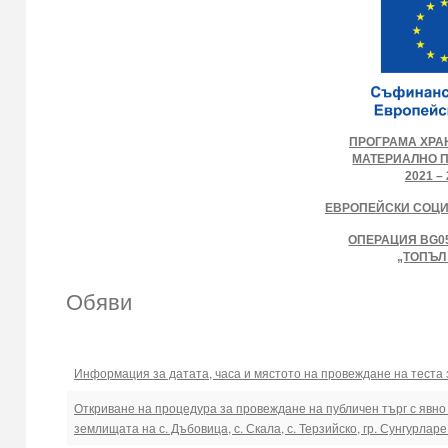
ПРОГРАМА ХРА
МАТЕРИАЛНО 
2021 – 
ЕВРОПЕЙСКИ СОЦ
ОПЕРАЦИЯ BG05
„ТОПЪЛ
Обяви
Информация за датата, часа и мястото на провеждане на теста 
Откриване на процедура за провеждане на публичен търг с явн
землищата на с. Дъбовица, с. Скала, с. Терзийско, гр. Сунгурларе