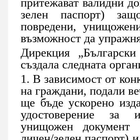
притежават валидни до
зелен паспорт) защо
повредени, унищожен
възможност да упражнят
Дирекция „Български
създала следната орган
1. В зависимост от кон
на граждани, подали ве
ще бъде ускорено изд
удостоверение за из
унищожен документ з
личен/зелен паспорт) и