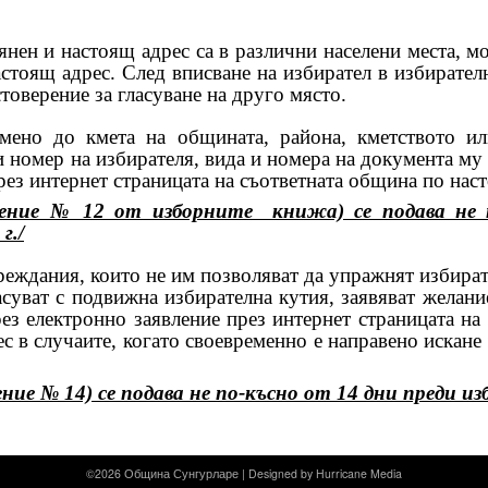
 и настоящ адрес са в различни населени места, мо
астоящ адрес. След вписване на избирател в избирател
товерение за гласуване на друго място.
о до кмета на общината, района, кметството ил
 номер на избирателя, вида и номера на документа му 
рез интернет страницата на съответната община по нас
ение № 12 от изборните книжа) се подава не 
г./
дания, които не им позволяват да упражнят избирате
асуват с подвижна избирателна кутия, заявяват желани
рез електронно заявление през интернет страницата н
с в случаите, когато своевременно е направено искане 
е № 14) се подава не по-късно от 14 дни преди избо
©2026 Община Сунгурларе |
Designed by Hurricane
Media