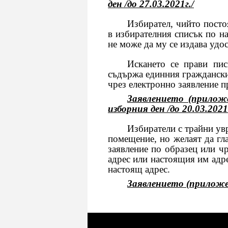
ден /до 27.03.2021г./
Избирател, чийто постоянен
в избирателния списък по н
не може да му се издава удос
Искането се прави писмен
съдържа единния граждански
чрез електронно заявление п
Заявлението (прилож
изборния ден /до 20.03.2021 
Избиратели с трайни увреж
помещение, но желаят да гл
заявление по образец или ч
адрес или настоящия им адре
настоящ адрес.
Заявлението (приложени