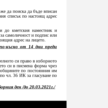
же да поиска да бъде вписан
ния списък по настоящ адрес
и до кметския наместник и
за самоличност и подпис или
тоящия адрес на лицето.
по-късно от 14 дни преди
лното си право в изборното
ето си в писмена форма чрез
а общините по постоянния им
по чл. 36 ИК за гласуване по
рния ден /до 20.03.2021г./