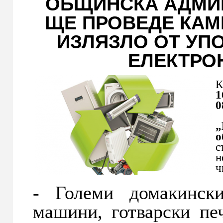
ОБЩИНСКА АДМИ
ЩЕ ПРОВЕДЕ КАМ
ИЗЛЯЗЛО ОТ УП
ЕЛЕКТРО
К
1
0
„
о
с
н
ч
- Големи домакински
машини, готварски печ