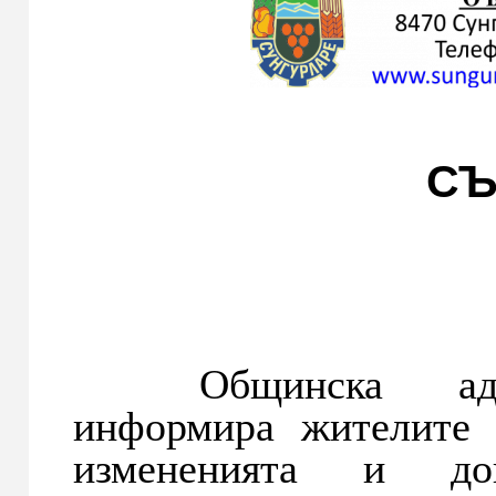
СЪ
Общинска адми
информира жителите 
измененията и до