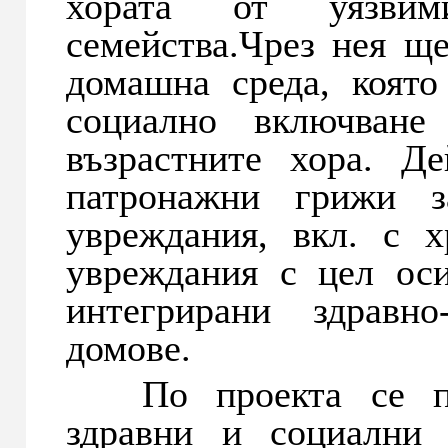
хората от уязвим
семейства.Чрез нея щ
домашна среда, коят
социално включван
възрастните хора. Д
патронажни грижи 
увреждания, вкл. с 
увреждания с цел ос
интегрирани здравн
домове.
По проекта се пре
здравни и социални 